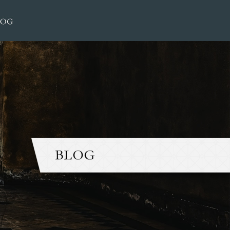
2月5日（木）の営業は午後からにさせていただきます|大榮洋服店