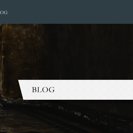
ゼニア春夏物新柄入荷|大榮洋服店